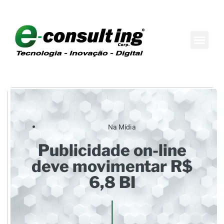
Maison do Conh
Boutique de Consul
Na Mídia
Publicidade on-line
deve movimentar R$
6,8 BI