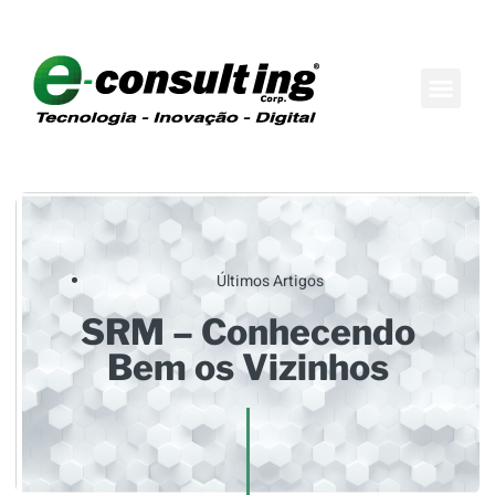
Maison do Conh
Boutique de Consul
Últimos Artigos
SRM – Conhecendo
Bem os Vizinhos