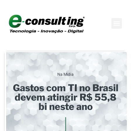
Maison do Conh
Boutique de Consul
Na Mídia
Gastos com TI no Brasil
devem atingir R$ 55,8
bi neste ano