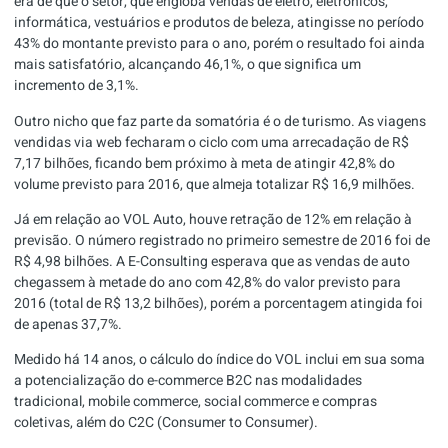
era de que o setor, que engloba vendas de eletro, eletrônicos,
informática, vestuários e produtos de beleza, atingisse no período
43% do montante previsto para o ano, porém o resultado foi ainda
mais satisfatório, alcançando 46,1%, o que significa um
incremento de 3,1%.
Outro nicho que faz parte da somatória é o de turismo. As viagens
vendidas via web fecharam o ciclo com uma arrecadação de R$
7,17 bilhões, ficando bem próximo à meta de atingir 42,8% do
volume previsto para 2016, que almeja totalizar R$ 16,9 milhões.
Já em relação ao VOL Auto, houve retração de 12% em relação à
previsão. O número registrado no primeiro semestre de 2016 foi de
R$ 4,98 bilhões. A E-Consulting esperava que as vendas de auto
chegassem à metade do ano com 42,8% do valor previsto para
2016 (total de R$ 13,2 bilhões), porém a porcentagem atingida foi
de apenas 37,7%.
Medido há 14 anos, o cálculo do índice do VOL inclui em sua soma
a potencialização do e-commerce B2C nas modalidades
tradicional, mobile commerce, social commerce e compras
coletivas, além do C2C (Consumer to Consumer).