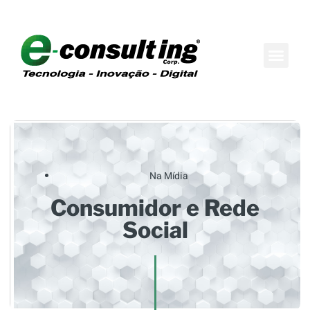
Maison do Conh
Boutique de Consul
Na Mídia
Consumidor e Rede
Social