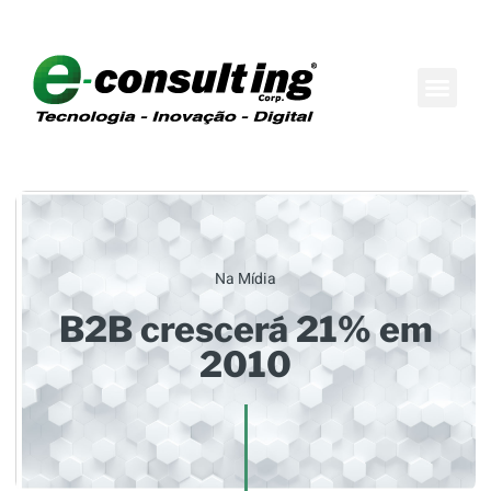
Maison do Conh
Boutique de Consul
Na Mídia
B2B crescerá 21% em
2010