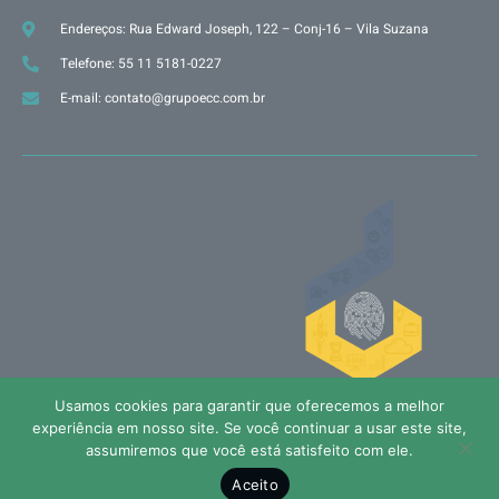
Endereços: Rua Edward Joseph, 122 – Conj-16 – Vila Suzana
Telefone: 55 11 5181-0227
E-mail: contato@grupoecc.com.br
Usamos cookies para garantir que oferecemos a melhor
Políticas de privacidade
experiência em nosso site. Se você continuar a usar este site,
assumiremos que você está satisfeito com ele.
Todos os direitos reservados © Grupo ECC - 2005/2025
Aceito