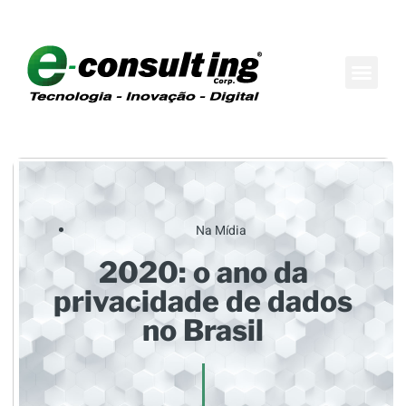
Maison do Conh
Boutique de Consul
Na Mídia
2020: o ano da
privacidade de dados
no Brasil